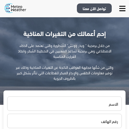
تواصل الآن معنا
إحمِ أعمالك من التغيرات المناخية
من خلال برمجية “ ويذر ووتش” المُتطورة والتي تعتمد على الذكاء
الاصطناعي وهي برمجية تساعد المعنيين في التخطيط المُبكر واتخاذ
القرارت المناسبة
والتي من شأنها مجابهة العواقب الناتجة عن التغيرات المناخية وذلك عبر
توفير معلومات الطقس والإنذار المبكر للقطاعات التي تتأثر بشكل كبير
بالظروف الجوية