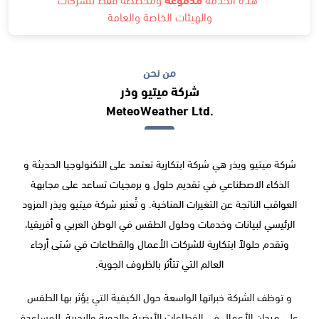
والهيئات الخاصة والعامة
من نحن
شركة ميتيو وذر
MeteoWeather Ltd.
شركة ميتيو ويذر هي شركة ابتكارية تعتمد على التكنولوجيا الحديثة و
الذكاء الاصطناعي في تقديم حلول و برمجيات تساعد على مجابهة
العواقب الناتجة عن التغيرات المناخية. و تُعتبر شركة ميتيو ويذر المزود
الرئيسي لبيانات وخدمات وحلول الطقس في الوطن العربي و أفريقيا،
وتقدم حلولاً ابتكارية للشركات الأعمال والقطاعات في شتى أرجاء
العالم التي تتأثر بالظروف الجوية.
و توظف الشركة خبراتها الواسعة حول الكيفية التي يؤثر بها الطقس
على ميدان الأعمال في القطاعات الأرضية والجوية والبحرية، للمساعدة